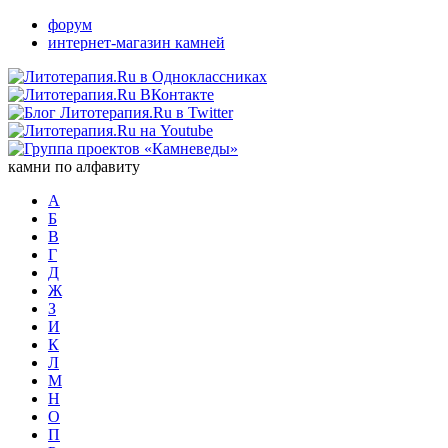
форум
интернет-магазин камней
камни по алфавиту
А
Б
В
Г
Д
Ж
З
И
К
Л
М
Н
О
П