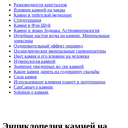
Разновидности кристаллов
Влияние камней на чакры
Камни в тибетской медицине
Стоунтерапия
Камни в Фэн-Шуй
Камни и знаки Зодиака. Астроминералогия
Целебные настои воды на камнях. Минеральные
эликсиры
Оздоровительный эффект пирамид
Цилиндрические минеральные гармонизаторы
Цвет камня и его влияние на человека
Нумерология камней
Значение увиденных во сне камней
Какие камни дарить на годовщину свадьбы
Cила камня
Использование влияния планет в литотерапии
СанСаныч о камнях
Solomon о камнях
Энциклопедия камней на