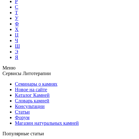
Р
С
Т
У
Ф
Х
Ц
Ч
Ш
Э
Я
Меню
Сервисы Литотерапии
Семинары о камнях
Новое на сайте
Каталог Камней
Словарь камней
Консультации
Статьи
Форум
Магазин натуральных камней
Популярные статьи