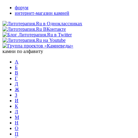
форум
интернет-магазин камней
камни по алфавиту
А
Б
В
Г
Д
Ж
З
И
К
Л
М
Н
О
П