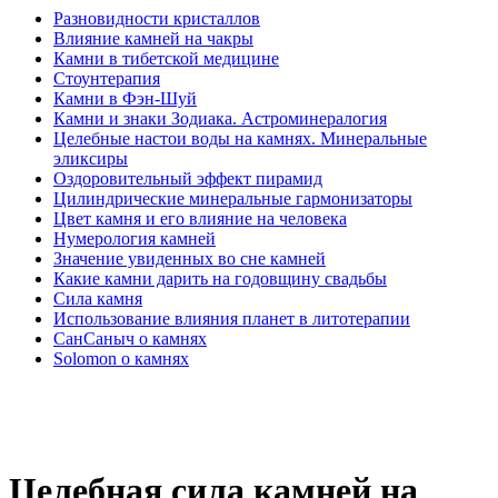
Разновидности кристаллов
Влияние камней на чакры
Камни в тибетской медицине
Стоунтерапия
Камни в Фэн-Шуй
Камни и знаки Зодиака. Астроминералогия
Целебные настои воды на камнях. Минеральные
эликсиры
Оздоровительный эффект пирамид
Цилиндрические минеральные гармонизаторы
Цвет камня и его влияние на человека
Нумерология камней
Значение увиденных во сне камней
Какие камни дарить на годовщину свадьбы
Cила камня
Использование влияния планет в литотерапии
СанСаныч о камнях
Solomon о камнях
Целебная сила камней на