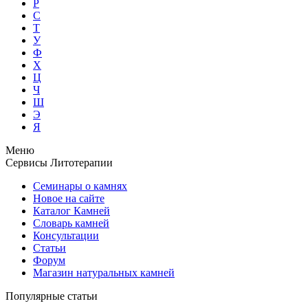
Р
С
Т
У
Ф
Х
Ц
Ч
Ш
Э
Я
Меню
Сервисы Литотерапии
Семинары о камнях
Новое на сайте
Каталог Камней
Словарь камней
Консультации
Статьи
Форум
Магазин натуральных камней
Популярные статьи