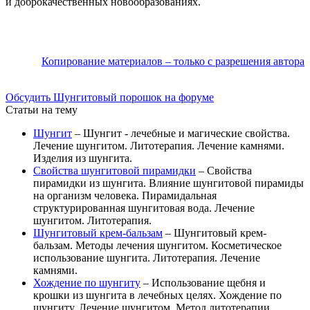
и доброкачественных новообразованиях.
Копирование материалов – только с разрешения автора
Обсудить Шунгитовый порошок на форуме
Статьи на тему
Шунгит
– Шунгит - лечебные и магические свойства.
Лечение шунгитом. Литотерапия. Лечение камнями.
Изделия из шунгита.
Свойства шунгитовой пирамидки
– Свойства
пирамидки из шунгита. Влияние шунгитовой пирамиды
на организм человека. Пирамидальная
структурированная шунгитовая вода. Лечение
шунгитом. Литотерапия.
Шунгитовый крем-бальзам
– Шунгитовый крем-
бальзам. Методы лечения шунгитом. Косметическое
использование шунгита. Литотерапия. Лечение
камнями.
Хождение по шунгиту
– Использование щебня и
крошки из шунгита в лечебных целях. Хождение по
шунгиту. Лечение шунгитом. Метод литотерапии.