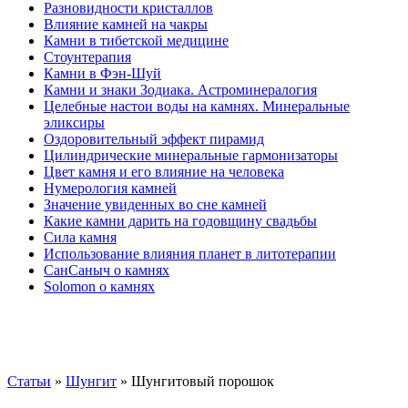
Разновидности кристаллов
Влияние камней на чакры
Камни в тибетской медицине
Стоунтерапия
Камни в Фэн-Шуй
Камни и знаки Зодиака. Астроминералогия
Целебные настои воды на камнях. Минеральные
эликсиры
Оздоровительный эффект пирамид
Цилиндрические минеральные гармонизаторы
Цвет камня и его влияние на человека
Нумерология камней
Значение увиденных во сне камней
Какие камни дарить на годовщину свадьбы
Cила камня
Использование влияния планет в литотерапии
СанСаныч о камнях
Solomon о камнях
Статьи
»
Шунгит
»
Шунгитовый порошок