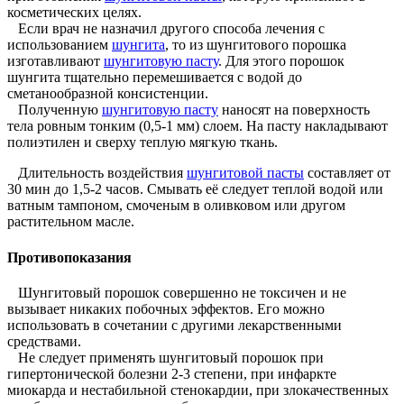
косметических целях.
Если врач не назначил другого способа лечения с
использованием
шунгита
, то из шунгитового порошка
изготавливают
шунгитовую пасту
. Для этого порошок
шунгита тщательно перемешивается с водой до
сметанообразной консистенции.
Полученную
шунгитовую пасту
наносят на поверхность
тела ровным тонким (0,5-1 мм) слоем. На пасту накладывают
полиэтилен и сверху теплую мягкую ткань.
Длительность воздействия
шунгитовой пасты
составляет от
30 мин до 1,5-2 часов. Смывать её следует теплой водой или
ватным тампоном, смоченым в оливковом или другом
растительном масле.
Противопоказания
Шунгитовый порошок совершенно не токсичен и не
вызывает никаких побочных эффектов. Его можно
использовать в сочетании с другими лекарственными
средствами.
Не следует применять шунгитовый порошок при
гипертонической болезни 2-3 степени, при инфаркте
миокарда и нестабильной стенокардии, при злокачественных