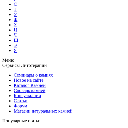
С
Т
У
Ф
Х
Ц
Ч
Ш
Э
Я
Меню
Сервисы Литотерапии
Семинары о камнях
Новое на сайте
Каталог Камней
Словарь камней
Консультации
Статьи
Форум
Магазин натуральных камней
Популярные статьи