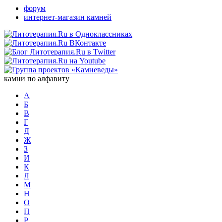
форум
интернет-магазин камней
камни по алфавиту
А
Б
В
Г
Д
Ж
З
И
К
Л
М
Н
О
П
Р