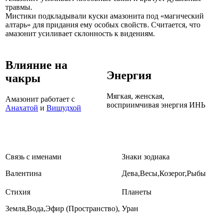
травмы.
Мистики подкладывали куски амазонита под «магический
алтарь» для придания ему особых свойств. Считается, что
амазонит усиливает склонность к видениям.
Влияние на
Энергия
чакры
Мягкая, женская,
Амазонит работает с
восприимчивая энергия ИНЬ
Анахатой
и
Вишудхой
Связь с именами
Знаки зодиака
Валентина
Дева,Весы,Козерог,Рыбы
Стихия
Планеты
Земля,Вода,Эфир (Пространство),
Уран