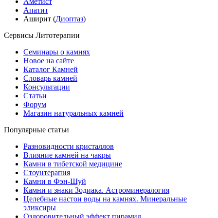
Аметист
Апатит
Аширит (
Диоптаз
)
Сервисы Литотерапии
Семинары о камнях
Новое на сайте
Каталог Камней
Словарь камней
Консультации
Статьи
Форум
Магазин натуральных камней
Популярные статьи
Разновидности кристаллов
Влияние камней на чакры
Камни в тибетской медицине
Стоунтерапия
Камни в Фэн-Шуй
Камни и знаки Зодиака. Астроминералогия
Целебные настои воды на камнях. Минеральные
эликсиры
Оздоровительный эффект пирамид