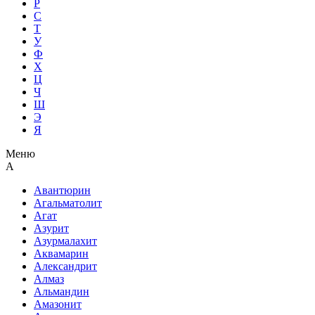
Р
С
Т
У
Ф
Х
Ц
Ч
Ш
Э
Я
Меню
А
Авантюрин
Агальматолит
Агат
Азурит
Азурмалахит
Аквамарин
Александрит
Алмаз
Альмандин
Амазонит