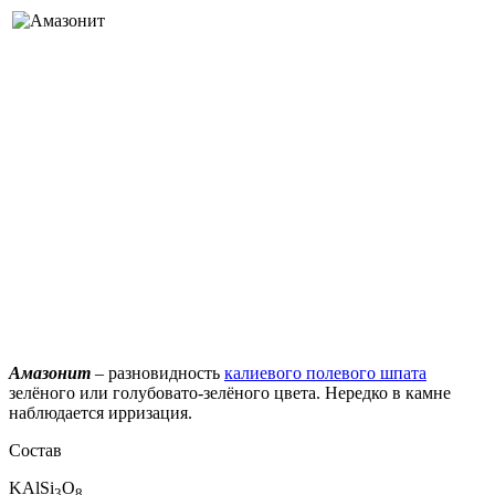
Амазонит
– разновидность
калиевого полевого шпата
зелёного или голубовато-зелёного цвета. Нередко в камне
наблюдается ирризация.
Состав
KAlSi
O
3
8