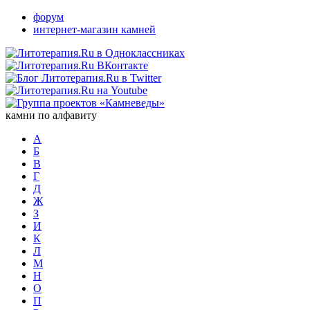
форум
интернет-магазин камней
камни по алфавиту
А
Б
В
Г
Д
Ж
З
И
К
Л
М
Н
О
П