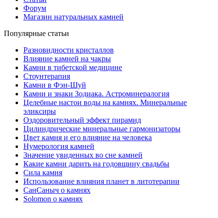
Форум
Магазин натуральных камней
Популярные статьи
Разновидности кристаллов
Влияние камней на чакры
Камни в тибетской медицине
Стоунтерапия
Камни в Фэн-Шуй
Камни и знаки Зодиака. Астроминералогия
Целебные настои воды на камнях. Минеральные
эликсиры
Оздоровительный эффект пирамид
Цилиндрические минеральные гармонизаторы
Цвет камня и его влияние на человека
Нумерология камней
Значение увиденных во сне камней
Какие камни дарить на годовщину свадьбы
Cила камня
Использование влияния планет в литотерапии
СанСаныч о камнях
Solomon о камнях