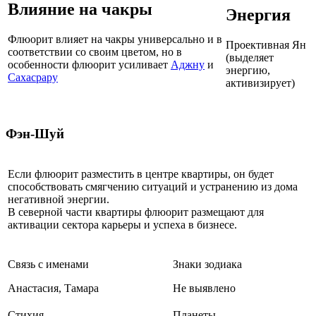
Влияние на чакры
Энергия
Флюорит влияет на чакры универсально и в
Проективная Ян
соответствии со своим цветом, но в
(выделяет
особенности флюорит усиливает
Аджну
и
энергию,
Сахасрару
активизирует)
Фэн-Шуй
Если флюорит разместить в центре квартиры, он будет
способствовать смягчению ситуаций и устранению из дома
негативной энергии.
В северной части квартиры флюорит размещают для
активации сектора карьеры и успеха в бизнесе.
Связь с именами
Знаки зодиака
Анастасия, Тамара
Не выявлено
Стихия
Планеты