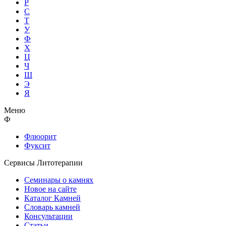
Р
С
Т
У
Ф
Х
Ц
Ч
Ш
Э
Я
Меню
Ф
Флюорит
Фуксит
Сервисы Литотерапии
Семинары о камнях
Новое на сайте
Каталог Камней
Словарь камней
Консультации
Статьи