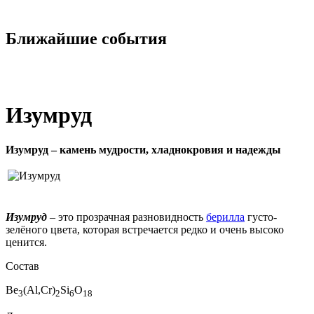
Ближайшие события
Изумруд
Изумруд – камень мудрости, хладнокровия и надежды
Изумруд
– это прозрачная разновидность
берилла
густо-
зелёного цвета, которая встречается редко и очень высоко
ценится.
Состав
Be
(Al,Cr)
Si
O
3
2
6
18