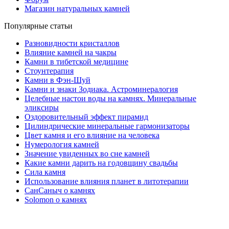
Магазин натуральных камней
Популярные статьи
Разновидности кристаллов
Влияние камней на чакры
Камни в тибетской медицине
Стоунтерапия
Камни в Фэн-Шуй
Камни и знаки Зодиака. Астроминералогия
Целебные настои воды на камнях. Минеральные
эликсиры
Оздоровительный эффект пирамид
Цилиндрические минеральные гармонизаторы
Цвет камня и его влияние на человека
Нумерология камней
Значение увиденных во сне камней
Какие камни дарить на годовщину свадьбы
Cила камня
Использование влияния планет в литотерапии
СанСаныч о камнях
Solomon о камнях