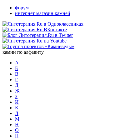
форум
интернет-магазин камней
камни по алфавиту
А
Б
В
Г
Д
Ж
З
И
К
Л
М
Н
О
П