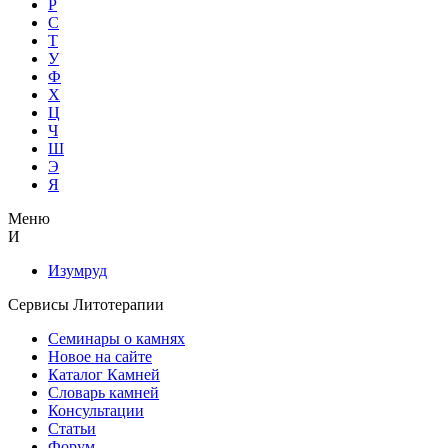
Р
С
Т
У
Ф
Х
Ц
Ч
Ш
Э
Я
Меню
И
Изумруд
Сервисы Литотерапии
Семинары о камнях
Новое на сайте
Каталог Камней
Словарь камней
Консультации
Статьи
Форум