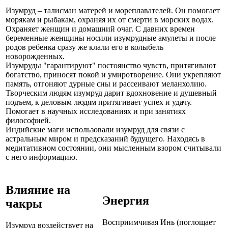
Изумруд – талисман матерей и мореплавателей. Он помогает
морякам и рыбакам, охраняя их от смерти в морских водах.
Охраняет женщин и домашний очаг. С давних времен
беременные женщины носили изумрудные амулеты и после
родов ребенка сразу же клали его в колыбель
новорожденных.
Изумруды "гарантируют" постоянство чувств, притягивают
богатство, приносят покой и умиротворение. Они укрепляют
память, отгоняют дурные сны и рассеивают меланхолию.
Творческим людям изумруд дарит вдохновение и душевный
подъем, к деловым людям притягивает успех и удачу.
Помогает в научных исследованиях и при занятиях
философией.
Индийские маги использовали изумруд для связи с
астральным миром и предсказаний будущего. Находясь в
медитативном состоянии, они мысленным взором считывали
с него информацию.
Влияние на
Энергия
чакры
Восприимчивая Инь (поглощает
Изумруд воздействует на