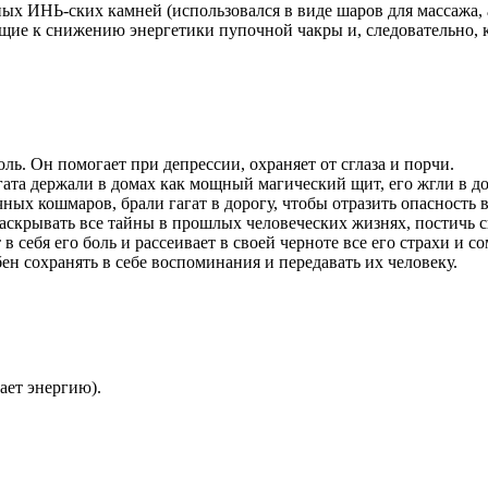
ых ИНЬ-ских камней (использовался в виде шаров для массажа, ам
ящие к снижению энергетики пупочной чакры и, следовательно,
ь. Он помогает при депрессии, охраняет от сглаза и порчи.
гата держали в домах как мощный магический щит, его жгли в 
чных кошмаров, брали гагат в дорогу, чтобы отразить опасность в
аскрывать все тайны в прошлых человеческих жизнях, постичь с
в себя его боль и рассеивает в своей черноте все его страхи и с
бен сохранять в себе воспоминания и передавать их человеку.
ет энергию).