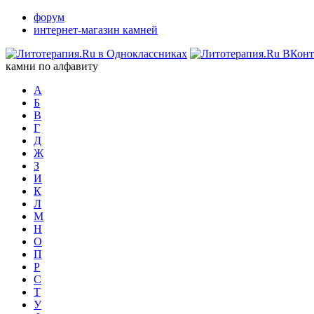
форум
интернет-магазин камней
камни по алфавиту
А
Б
В
Г
Д
Ж
З
И
К
Л
М
Н
О
П
Р
С
Т
У