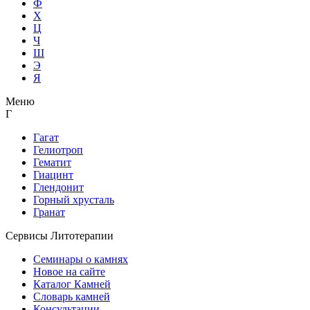
Ф
Х
Ц
Ч
Ш
Э
Я
Меню
Г
Гагат
Гелиотроп
Гематит
Гиацинт
Глендонит
Горный хрусталь
Гранат
Сервисы Литотерапии
Семинары о камнях
Новое на сайте
Каталог Камней
Словарь камней
Консультации