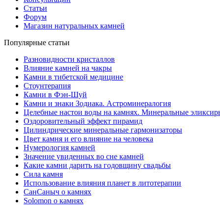
Статьи
Форум
Магазин натуральных камней
Популярные статьи
Разновидности кристаллов
Влияние камней на чакры
Камни в тибетской медицине
Стоунтерапия
Камни в Фэн-Шуй
Камни и знаки Зодиака. Астроминералогия
Целебные настои воды на камнях. Минеральные эликсир
Оздоровительный эффект пирамид
Цилиндрические минеральные гармонизаторы
Цвет камня и его влияние на человека
Нумерология камней
Значение увиденных во сне камней
Какие камни дарить на годовщину свадьбы
Cила камня
Использование влияния планет в литотерапии
СанСаныч о камнях
Solomon о камнях