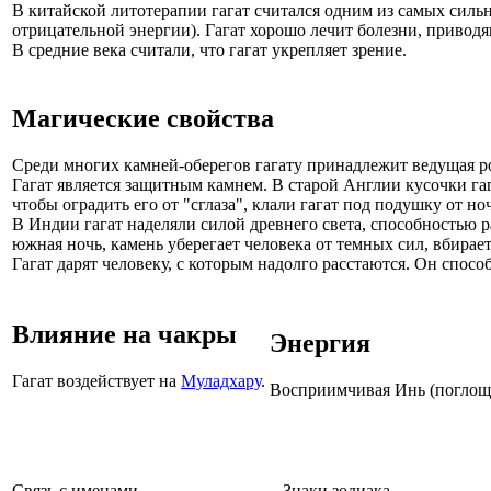
В китайской литотерапии гагат считался одним из самых сильн
отрицательной энергии). Гагат хорошо лечит болезни, привод
В средние века считали, что гагат укрепляет зрение.
Магические свойства
Среди многих камней-оберегов гагату принадлежит ведущая рол
Гагат является защитным камнем. В старой Англии кусочки га
чтобы оградить его от "сглаза", клали гагат под подушку от но
В Индии гагат наделяли силой древнего света, способностью р
южная ночь, камень уберегает человека от темных сил, вбирает 
Гагат дарят человеку, с которым надолго расстаются. Он спосо
Влияние на чакры
Энергия
Гагат воздействует на
Муладхару
.
Восприимчивая Инь (поглоща
Связь с именами
Знаки зодиака