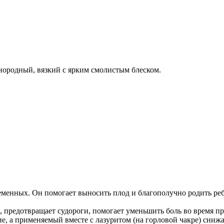
нородный, вязкий с ярким смолистым блеском.
ременных. Он помогает выносить плод и благополучно родить реб
ка, предотвращает судороги, помогает уменьшить боль во время 
, а применяемый вместе с лазуритом (на горловой чакре) снижа