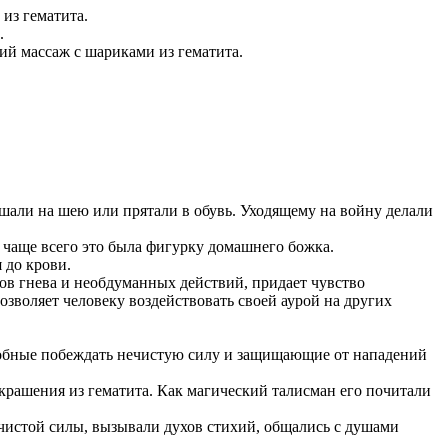
из гематита.
.
кий массаж с шариками из гематита.
ешали на шею или прятали в обувь. Уходящему на войну делали
, чаще всего это была фигурку домашнего божка.
 до крови.
пов гнева и необдуманных действий, придает чувство
озволяет человеку воздействовать своей аурой на других
собные побеждать нечистую силу и защищающие от нападений
рашения из гематита. Как магический талисман его почитали
чистой силы, вызывали духов стихий, общались с душами