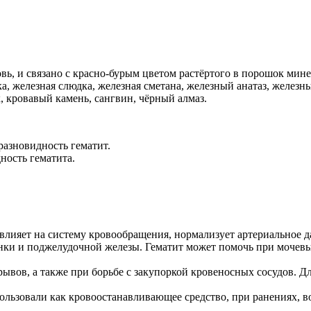
овь, и связано с красно-бурым цветом растёртого в порошок мине
а, железная слюдка, железная сметана, железный анатаз, железны
, кровавый камень, сангвин, чёрный алмаз.
разновидность гематит.
ность гематита.
 влияет на систему кровообращения, нормализует артериальное д
енки и поджелудочной железы. Гематит может помочь при мочев
вов, а также при борьбе с закупоркой кровеносных сосудов. Для
ользовали как кровоостанавливающее средство, при ранениях, в