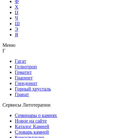
Ф
Х
Ц
Ч
Ш
Э
Я
Меню
Г
Гагат
Гелиотроп
Гематит
Гиацинт
Глендонит
Горный хрусталь
Гранат
Сервисы Литотерапии
Семинары о камнях
Новое на сайте
Каталог Камней
Словарь камней
Консультации