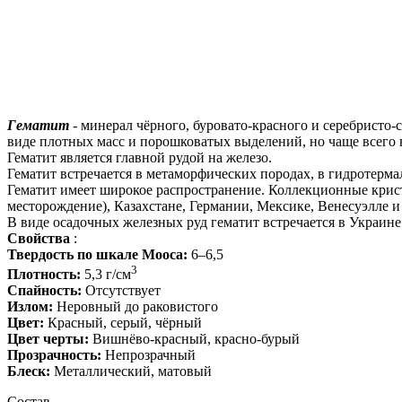
Гематит
- минерал чёрного, буровато-красного и серебристо-
виде плотных масс и порошковатых выделений, но чаще всего 
Гематит является главной рудой на железо.
Гематит встречается в метаморфических породах, в гидротерм
Гематит имеет широкое распространение. Коллекционные крис
месторождение), Казахстане, Германии, Мексике, Венесуэлле и 
В виде осадочных железных руд гематит встречается в Украине 
Свойства
:
Твердость по шкале Мооса:
6–6,5
3
Плотность:
5,3 г/см
Спайность:
Отсутствует
Излом:
Неровный до раковистого
Цвет:
Красный, серый, чёрный
Цвет черты:
Вишнёво-красный, красно-бурый
Прозрачность:
Непрозрачный
Блеск:
Металлический, матовый
Состав