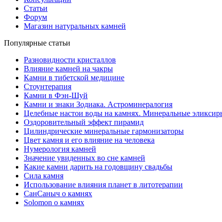
Статьи
Форум
Магазин натуральных камней
Популярные статьи
Разновидности кристаллов
Влияние камней на чакры
Камни в тибетской медицине
Стоунтерапия
Камни в Фэн-Шуй
Камни и знаки Зодиака. Астроминералогия
Целебные настои воды на камнях. Минеральные эликсир
Оздоровительный эффект пирамид
Цилиндрические минеральные гармонизаторы
Цвет камня и его влияние на человека
Нумерология камней
Значение увиденных во сне камней
Какие камни дарить на годовщину свадьбы
Cила камня
Использование влияния планет в литотерапии
СанСаныч о камнях
Solomon о камнях