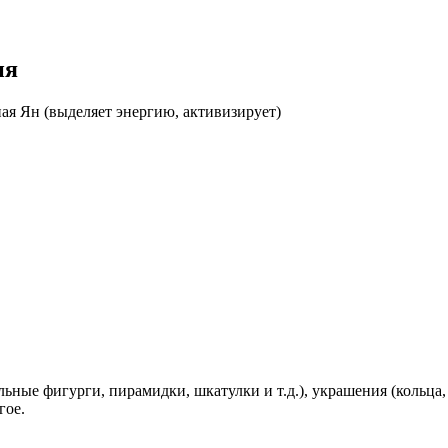
ия
ая Ян (выделяет энергию, активизирует)
ные фигурги, пирамидки, шкатулки и т.д.), украшения (кольца, 
гое.