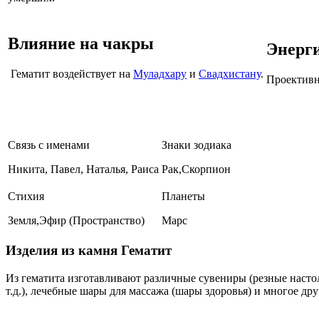
Влияние на чакры
Энерг
Гематит воздействует на
Муладхару
и
Свадхистану
.
Проективн
Связь с именами
Знаки зодиака
Никита, Павел, Наталья, Раиса
Рак,Скорпион
Стихия
Планеты
Земля,Эфир (Пространство)
Марс
Изделия из камня Гематит
Из гематита изготавливают различные сувениры (резные настоль
т.д.), лечебные шары для массажа (шары здоровья) и многое дру
Где купить Гематит?