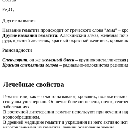
Fe
O
2
3
Другие названия
Название гематита происходит от греческого слова "
гема
" – кр
Другие названия гематита:
Аляскинский алмаз, железная почк
руда, красный железняк, красный охристый железняк, кровавик
Разновидности
Спекулярит
, он же
железный блеск
– крупнокристаллическая 
Красная стеклянная голова
– радиально-волокнистая разновид
Лечебные свойства
Гематит или, как его часто называют, кровавик, положительно
сексуальную энергию. Он лечит болезни печени, почек, селез
заболеваниях.
В восточной литотерапии гематит используют при лечении нары
кровообращением.
В древней медицине гематит и украшения из него активно исп
изготовленными из гематита, лечили ослабление зрения.