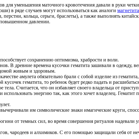
 для уменьшения маточного кровотечения давали в руки четки 
оши) в ряде случаев могут использоваться как аналоги
магнетита
 перстни, кольца, серьги, браслеты), а также выполнять китайс
и повышенном давлении.
 способствует сохранению оптимизма, храбрости и воли.
нов. В древние времена кусочки гематита зашивали в одежду, в
 домой живым и здоровым.
ачестве амулета обязательно брали с собой изделие из гематита
й кусочек гематита, то ребенок будет редко падать и расшибаться
 тела. Считается, что он избавляет своего владельца от присту
 использовать энергию так, как этого хочет владелец. Гематит п
улет.
вычерчивали им символические знаки имагические круги, спо
ини от темных сил, во время совершения ритуалов надевали ук
гов, чародеев и алхимиков. С его помощью защищали себя от не