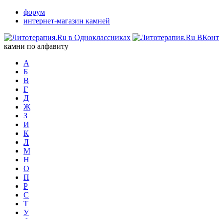
форум
интернет-магазин камней
камни по алфавиту
А
Б
В
Г
Д
Ж
З
И
К
Л
М
Н
О
П
Р
С
Т
У