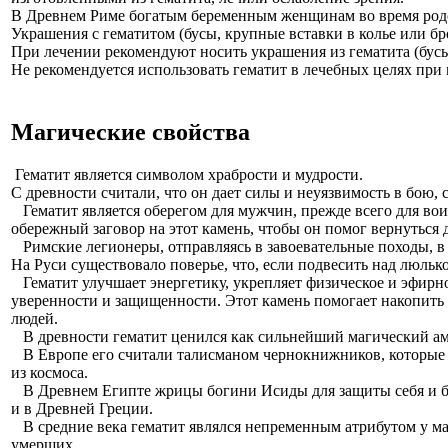
В Древнем Риме богатым беременным женщинам во время родов
Украшения с гематитом (бусы, крупные вставки в колье или бр
При лечении рекомендуют носить украшения из гематита (бусы,
Не рекомендуется использовать гематит в лечебных целях пр
Магические свойства
Гематит является символом храбрости и мудрости.
С древности считали, что он дает силы и неуязвимость в бою,
Гематит является оберегом для мужчин, прежде всего для вои
обережный заговор на этот камень, чтобы он помог вернуться
Римские легионеры, отправляясь в завоевательные походы, в к
На Руси существовало поверье, что, если подвесить над люлько
Гематит улучшает энергетику, укрепляет физическое и эфирное
уверенности и защищенности. Этот камень помогает накопить и
людей.
В древности гематит ценился как сильнейший магический ам
В Европе его считали талисманом чернокнижников, которые 
из космоса.
В Древнем Египте жрицы богини Исиды для защиты себя и бог
и в Древней Греции.
В средние века гематит являлся непременным атрибутом у ма
умерших.