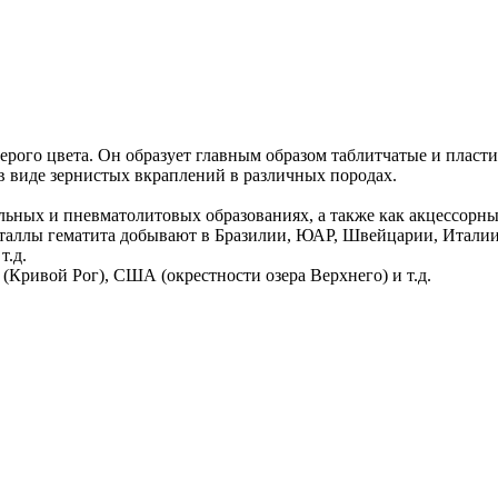
серого цвета. Он образует главным образом таблитчатые и пласт
в виде зернистых вкраплений в различных породах.
альных и пневматолитовых образованиях, а также как акцессорн
таллы гематита добывают в Бразилии, ЮАР, Швейцарии, Италии
т.д.
(Кривой Рог), США (окрестности озера Верхнего) и т.д.