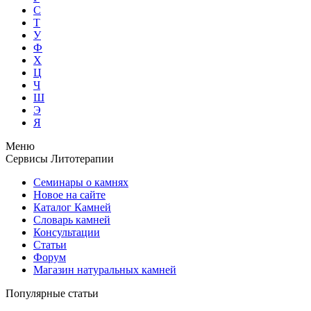
С
Т
У
Ф
Х
Ц
Ч
Ш
Э
Я
Меню
Сервисы Литотерапии
Семинары о камнях
Новое на сайте
Каталог Камней
Словарь камней
Консультации
Статьи
Форум
Магазин натуральных камней
Популярные статьи