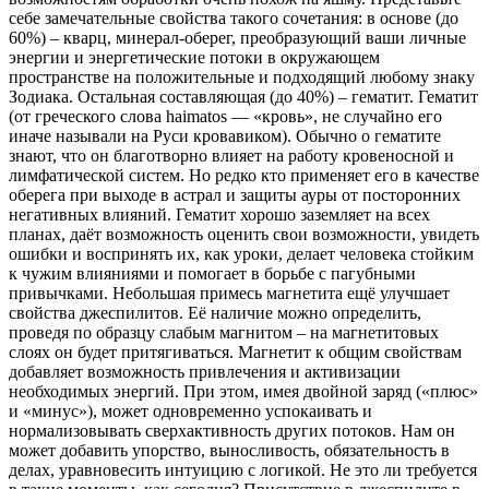
себе замечательные свойства такого сочетания: в основе (до
60%) – кварц, минерал-оберег, преобразующий ваши личные
энергии и энергетические потоки в окружающем
пространстве на положительные и подходящий любому знаку
Зодиака. Остальная составляющая (до 40%) – гематит. Гематит
(от греческого слова haimatos — «кровь», не случайно его
иначе называли на Руси кровавиком). Обычно о гематите
знают, что он благотворно влияет на работу кровеносной и
лимфатической систем. Но редко кто применяет его в качестве
оберега при выходе в астрал и защиты ауры от посторонних
негативных влияний. Гематит хорошо заземляет на всех
планах, даёт возможность оценить свои возможности, увидеть
ошибки и воспринять их, как уроки, делает человека стойким
к чужим влияниями и помогает в борьбе с пагубными
привычками. Небольшая примесь магнетита ещё улучшает
свойства джеспилитов. Её наличие можно определить,
проведя по образцу слабым магнитом – на магнетитовых
слоях он будет притягиваться. Магнетит к общим свойствам
добавляет возможность привлечения и активизации
необходимых энергий. При этом, имея двойной заряд («плюс»
и «минус»), может одновременно успокаивать и
нормализовывать сверхактивность других потоков. Нам он
может добавить упорство, выносливость, обязательность в
делах, уравновесить интуицию с логикой. Не это ли требуется