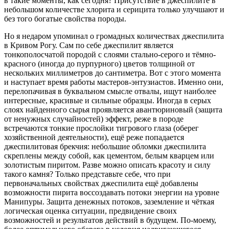
в такие моменты, как сегодня? Присутствие в джеспилите в
небольшом количестве хлорита и серицита только улучшают и
без того богатые свойства породы.
Но я недаром упоминал о громадных количествах джеспилита
в Кривом Рогу. Сам по себе джеспилит является
тонкополосчатой породой с слоями стально-серого и тёмно-
красного (иногда до пурпурного) цветов толщиной от
нескольких миллиметров до сантиметра. Вот с этого момента
и наступает время работы мастеров-энтузиа
стов. Именно они,
перелопачивая в буквальном смысле отвалы, ищут наиболее
интересные, красивые и сильные образцы. Иногда в серых
слоях найденного сырья проявляется авантюриновый (защита
от ненужных случайностей) эффект, реже в породе
встречаются тонкие прослойки тигрового глаза (оберег
хозяйственной деятельности), ещё реже попадается
джеспилитовая брекчия: небольшие обломки джеспилита
скреплены между собой, как цементом, белым кварцем или
золотистым пиритом. Разве можно описать красоту и силу
такого камня? Только представьте себе, что при
первоначальных свойствах джеспилита ещё добавлены
возможности пирита воссоздавать потоки энергии на уровне
Манипуры. Защита денежных потоков, заземление и чёткая
логическая оценка ситуации, предвидение своих
возможностей и результатов действий в будущем. По-моему,