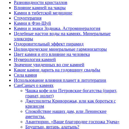
Разновидности кристаллов
Влияние камней на чакры
Камни в тибетской медицине
Стоунтерапия
Камни в Фэн-Шуй
Камни и знаки Зодиака. Астроминералогия
Целебные настои воды на камнях. Минеральные
эликсиры
Оздоровительный эффект пирамид
Цилиндрические минеральные гармонизаторы
Цвет камня и его влияние на человека
Нумерология камней
Значение увиденных во сне камней
Какие камни дарить на годовщину свадьбы
Cила камня
Использование влияния планет в литотерапии
СанСаныч о камнях
Чашка кофе или Петровские богатства (пирит,
гранат, иолит)
Джеспилиты Криворожья, или как бороться с
кризисом
Спокойствие наших дам, или Ленинские
аметисты.
Авантюрин. «Ваше благородие госпожа Удача»
Бруштын, янтарь, алатырь?