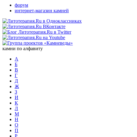
форум
интернет-магазин камней
камни по алфавиту
А
Б
В
Г
Д
Ж
З
И
К
Л
М
Н
О
П
Р