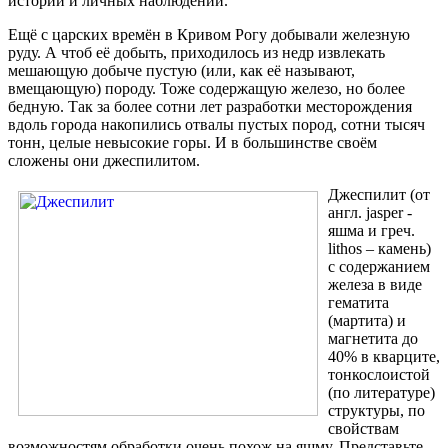
истории и личных наблюдений.
Ещё с царских времён в Кривом Рогу добывали железную
руду. А чтоб её добыть, приходилось из недр извлекать
мешающую добыче пустую (или, как её называют,
вмещающую) породу. Тоже содержащую железо, но более
бедную. Так за более сотни лет разработки месторождения
вдоль города накопились отвалы пустых пород, сотни тысяч
тонн, целые невысокие горы. И в большинстве своём
сложены они джеспилитом.
Джеспилит (от
англ. jasper -
яшма и греч.
lithos – камень)
с содержанием
железа в виде
гематита
(мартита) и
магнетита до
40% в кварците,
тонкослоистой
(по литературе)
структуры, по
свойствам
возможностям обработки очень похож на яшму. Представьте