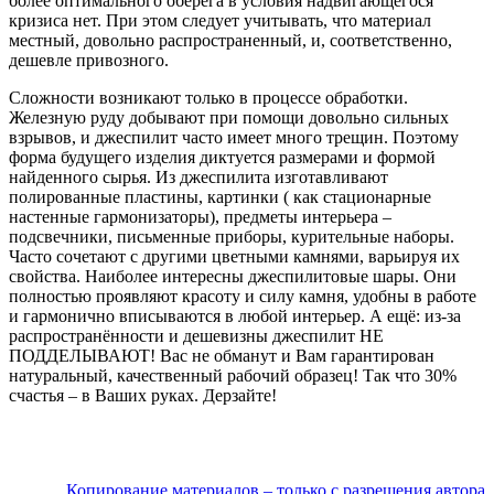
более оптимального оберега в условия надвигающегося
кризиса нет. При этом следует учитывать, что материал
местный, довольно распространенный
, и, соответственно,
дешевле привозного.
Сложности возникают только в процессе обработки.
Железную руду добывают при помощи довольно сильных
взрывов, и джеспилит часто имеет много трещин. Поэтому
форма будущего изделия диктуется размерами и формой
найденного сырья. Из джеспилита изготавливают
полированные пластины, картинки ( как стационарные
настенные гармонизаторы), предметы интерьера –
подсвечники, письменные приборы, курительные наборы.
Часто сочетают с другими цветными камнями, варьируя их
свойства. Наиболее интересны джеспилитовые шары. Они
полностью проявляют красоту и силу камня, удобны в работе
и гармонично вписываются в любой интерьер. А ещё: из-за
распространённос
ти и дешевизны джеспилит НЕ
ПОДДЕЛЫВАЮТ! Вас не обманут и Вам гарантирован
натуральный, качественный рабочий образец! Так что 30%
счастья – в Ваших руках. Дерзайте!
Копирование материалов – только с разрешения автора