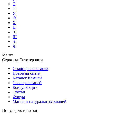
С
Т
У
Ф
Х
Ц
Ч
Ш
Э
Я
Меню
Сервисы Литотерапии
Семинары о камнях
Новое на сайте
Каталог Камней
Словарь камней
Консультации
Статьи
Форум
Магазин натуральных камней
Популярные статьи