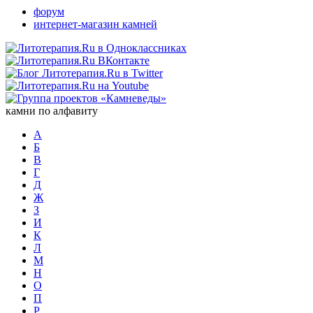
форум
интернет-магазин камней
камни по алфавиту
А
Б
В
Г
Д
Ж
З
И
К
Л
М
Н
О
П
Р