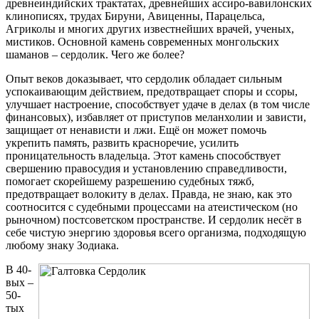
древнеиндийских трактатах, древнейших ассиро-вавилонск
их
клинописях, трудах Бируни, Авиценны, Парацельса,
Агриколы и многих других известнейших врачей, ученых,
мистиков. Основной камень современных монгольских
шаманов – сердолик. Чего же более?
Опыт веков доказывает, что сердолик обладает сильным
успокаивающим действием, предотвращает споры и ссоры,
улучшает настроение, способствует удаче в делах (в том числе
финансовых), избавляет от приступов меланхолии и зависти,
защищает от ненависти и лжи. Ещё он может помочь
укрепить память, развить красноречие, усилить
проницательность владельца. Этот камень способствует
свершению правосудия и установлению справедливости,
помогает скорейшему разрешению судебных тяжб,
предотвращает волокиту в делах. Правда, не знаю, как это
соотносится с судебными процессами на атеистическом (но
рыночном) постсоветском пространстве. И сердолик несёт в
себе чистую энергию здоровья всего организма, подходящую
любому знаку Зодиака.
В 40-
вых –
50-
тых