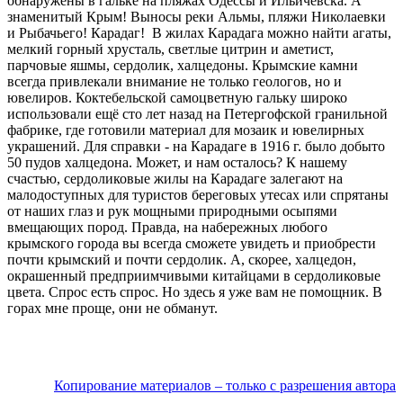
обнаружены в гальке на пляжах Одессы и Ильичёвска. А
знаменитый Крым! Выносы реки Альмы, пляжи Николаевки
и Рыбачьего! Карадаг! В жилах Карадага можно найти агаты,
мелкий горный хрусталь, светлые цитрин и аметист,
парчовые яшмы, сердолик, халцедоны. Крымские камни
всегда привлекали внимание не только геологов, но и
ювелиров. Коктебельской самоцветную гальку широко
использовали ещё сто лет назад на Петергофской гранильной
фабрике, где готовили материал для мозаик и ювелирных
украшений. Для справки - на Карадаге в 1916 г. было добыто
50 пудов халцедона. Может, и нам осталось? К нашему
счастью, сердоликовые жилы на Карадаге залегают на
малодоступных для туристов береговых утесах или спрятаны
от наших глаз и рук мощными природными осыпями
вмещающих пород. Правда, на набережных любого
крымского города вы всегда сможете увидеть и приобрести
почти крымский и почти сердолик. А, скорее, халцедон,
окрашенный предприимчивыми китайцами в сердоликовые
цвета. Спрос есть спрос. Но здесь я уже вам не помощник. В
горах мне проще, они не обманут.
Копирование материалов – только с разрешения автора