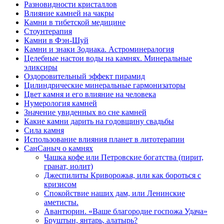
Разновидности кристаллов
Влияние камней на чакры
Камни в тибетской медицине
Стоунтерапия
Камни в Фэн-Шуй
Камни и знаки Зодиака. Астроминералогия
Целебные настои воды на камнях. Минеральные
эликсиры
Оздоровительный эффект пирамид
Цилиндрические минеральные гармонизаторы
Цвет камня и его влияние на человека
Нумерология камней
Значение увиденных во сне камней
Какие камни дарить на годовщину свадьбы
Cила камня
Использование влияния планет в литотерапии
СанСаныч о камнях
Чашка кофе или Петровские богатства (пирит,
гранат, иолит)
Джеспилиты Криворожья, или как бороться с
кризисом
Спокойствие наших дам, или Ленинские
аметисты.
Авантюрин. «Ваше благородие госпожа Удача»
Бруштын, янтарь, алатырь?