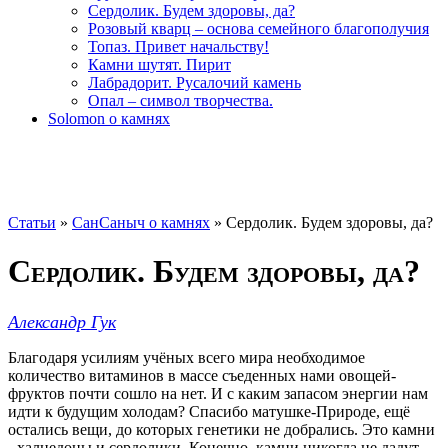
Сердолик. Будем здоровы, да?
Розовый кварц – основа семейного благополучия
Топаз. Привет начальству!
Камни шутят. Пирит
Лабрадорит. Русалочий камень
Опал – символ творчества.
Solomon о камнях
Статьи
»
СанСаныч о камнях
»
Сердолик. Будем здоровы, да?
Сердолик. Будем здоровы, да?
Александр Гук
Благодаря усилиям учёных всего мира необходимое
количество витаминов в массе съеденных нами овощей-
фруктов почти сошло на нет. И с каким запасом энергии нам
идти к будущим холодам? Спасибо матушке-Природе, ещё
остались вещи, до которых генетики не добрались. Это камни
- халцедоны и сердолики. Конечно, камни никогда не дадут