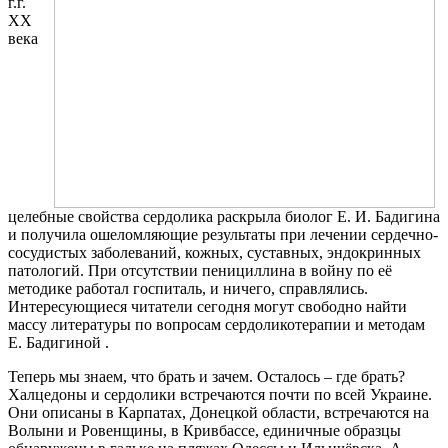
г.г.
ХХ
века
целебные свойства сердолика раскрыла биолог Е. И. Бадигина
и получила ошеломляющие результаты при лечении сердечно-
сосудис
тых заболеваний, кожных, суставных, эндокринных
патологий. При отсутствии пенициллина в войну по её
методике работал госпиталь, и ничего, справлялись.
Интересующиеся читатели сегодня могут свободно найти
массу литературы по вопросам сердоликотерапии и методам
Е. Бадигиной .
Теперь мы знаем, что брать и зачем. Осталось – где брать?
Халцедоны и сердолики встречаются почти по всей Украине.
Они описаны в Карпатах, Донецкой области, встречаются на
Волыни и Ровенщины, в Кривбассе, единичные образцы