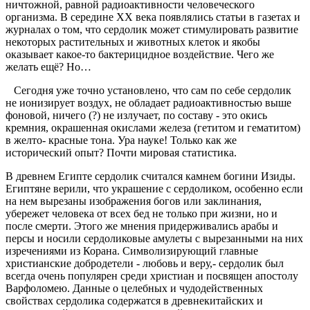
ничтожной, равной радиоактивности человеческого
организма. В середине XX века появлялись статьи в газетах и
журналах о том, что сердолик может стимулировать развитие
некоторых растительных и животных клеток и якобы
оказывает какое-то бактерицидное воздействие. Чего же
желать ещё? Но…
Сегодня уже точно установлено, что сам по себе сердолик
не ионизирует воздух, не обладает радиоактивностью выше
фоновой, ничего (?) не излучает, по составу - это окись
кремния, окрашенная окислами железа (гетитом и гематитом)
в желто- красные тона. Ура науке! Только как же
исторический опыт? Почти мировая статистика.
В древнем Египте сердолик считался камнем богини Изиды.
Египтяне верили, что украшение с сердоликом, особенно если
на нем вырезаны изображения богов или заклинания,
убережет человека от всех бед не только при жизни, но и
после смерти. Этого же мнения придерживались арабы и
персы и носили сердоликовые амулеты с вырезанными на них
изречениями из Корана. Символизирующий главные
христианские добродетели - любовь и веру,- сердолик был
всегда очень популярен среди христиан и посвящен апостолу
Варфоломею. Данные о целебных и чудодейственных
свойствах сердолика содержатся в древнекитайских и